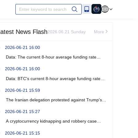
Enter keyword to search
atest News Flash
2026.06.21 Sunday
More
2026-06-21 16:00
Data: The current 8-hour average funding rate
across the ETH network is -0%.
2026-06-21 16:00
Data: BTC's current 8-hour average funding rate
across the network is -0.0003%.
2026-06-21 15:59
The Iranian delegation protested against Trump's
recent verbal threats.
2026-06-21 15:27
A cryptocurrency kidnapping and robbery case
occurred near Marseille, France, resulting in four
2026-06-21 15:15
arrests.