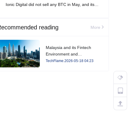
Ionic Digital did not sell any BTC in May, and its
total Bitcoin holdings increased to 2,861 BTC.
Recommended reading
More
Malaysia and its Fintech
Environment and
Developments in 2026
TechFlame.2026-05-18 04:23